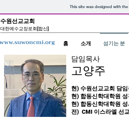
This site was designed with th
수원선교교회
​대한예수교장로회[합신]
www.suwoncmi.org
홈
소개
섬기는 분
담임목사
​고양주
현) 수원선교교회 담
현) 합동신학대학원 
현) 합동신학대학원 
​전) CMI 이스라엘 